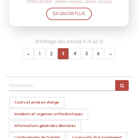
Orthodontie : idées reçues, idées revues
EN SAVOIR PLUS
Affichage des articles 9-12 sur 21
1
2
3
4
5
6
Rechercher
Coûts et prise en charge
Incidents et urgences orthodontiques
Informations générales dentaires
L'orthodontie de l'adulte
La réussite d'un traitement