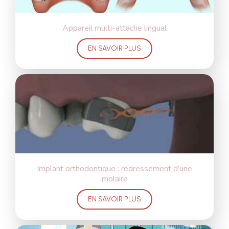
Appareil multi-attache lingual
EN SAVOIR PLUS
Implant orthodontique : redressement d’une
molaire
EN SAVOIR PLUS